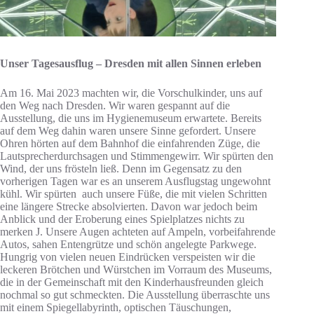
Unser Tagesausflug – Dresden mit allen Sinnen erleben
Am 16. Mai 2023 machten wir, die Vorschulkinder, uns auf
den Weg nach Dresden. Wir waren gespannt auf die
Ausstellung, die uns im Hygienemuseum erwartete. Bereits
auf dem Weg dahin waren unsere Sinne gefordert. Unsere
Ohren hörten auf dem Bahnhof die einfahrenden Züge, die
Lautsprecherdurchsagen und Stimmengewirr. Wir spürten den
Wind, der uns frösteln ließ. Denn im Gegensatz zu den
vorherigen Tagen war es an unserem Ausflugstag ungewohnt
kühl. Wir spürten auch unsere Füße, die mit vielen Schritten
eine längere Strecke absolvierten. Davon war jedoch beim
Anblick und der Eroberung eines Spielplatzes nichts zu
merken J. Unsere Augen achteten auf Ampeln, vorbeifahrende
Autos, sahen Entengrütze und schön angelegte Parkwege.
Hungrig von vielen neuen Eindrücken verspeisten wir die
leckeren Brötchen und Würstchen im Vorraum des Museums,
die in der Gemeinschaft mit den Kinderhausfreunden gleich
nochmal so gut schmeckten. Die Ausstellung überraschte uns
mit einem Spiegellabyrinth, optischen Täuschungen,